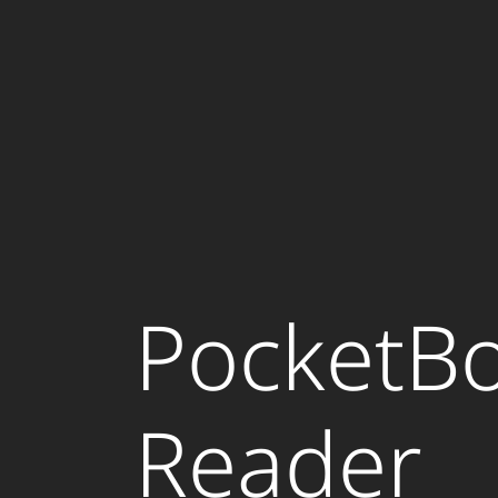
PocketB
Reader